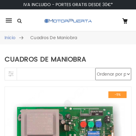
IVA INCLUIDO - PORTES GRATIS DESDE 30€*
Mobile
navigation
Inicio
Cuadros De Maniobra
CUADROS DE MANIOBRA
Skip to content
-9%