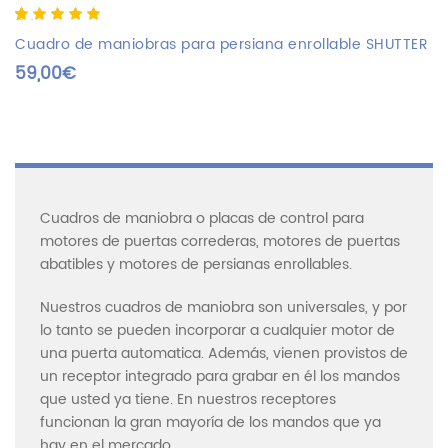
5.00
5
2
out of
based on
Cuadro de maniobras para persiana enrollable SHUTTER
customer
59,00
€
ratings
Cuadros de maniobra o placas de control para
motores de puertas correderas, motores de puertas
abatibles y motores de persianas enrollables.
Nuestros cuadros de maniobra son universales, y por
lo tanto se pueden incorporar a cualquier motor de
una puerta automatica. Además, vienen provistos de
un receptor integrado para grabar en él los mandos
que usted ya tiene. En nuestros receptores
funcionan la gran mayoría de los mandos que ya
hay en el mercado.