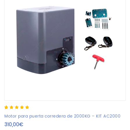
5.00
5
2
out of
based on
Motor para puerta corredera de 2000KG – KIT AC2000
customer
310,00
€
ratings