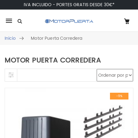
IVA INCLUIDO - PORTES GRATIS DESDE 30€*
Mobile
navigation
Inicio
Motor Puerta Corredera
MOTOR PUERTA CORREDERA
Skip to content
-9%