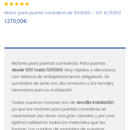
5.00
5
1
out of
based on
Motor para puerta corredera de 5000KG – KIT AC5000
customer
1.270,00
€
rating
Motores para puertas correderas. Para puertas
desde 600 hasta 5000KG
. Muy rápidos y silenciosos,
con sistema de antiaplastamiento obligatorio. Se
suministra de serie con dos emisores y los herrajes
necesarios para su instalación.
Todos nuestros motores son de
sencilla instalación
,
ya que los motores para puertas correderas se
caracterizan por tener una gran robustez y por una
óptima calidad en todos los materiales que los
forman. Los cuadros de maniobra de nuestros