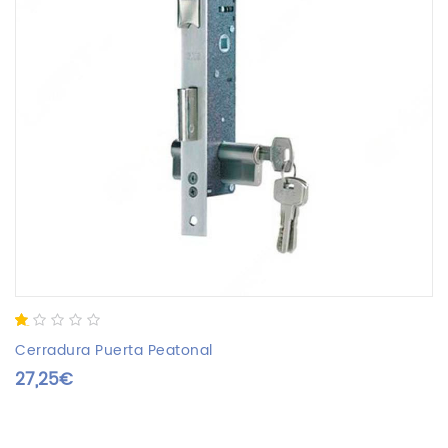
1.00
5
1
out
Cerradura Puerta Peatonal
of
27,25
€
based
on
customer
rating