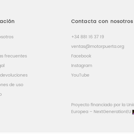
mación
Contacta con nosotros
osotros
+34 881 16 37 19
ventas@motorpuerta.org
as frecuentes
Facebook
gal
Instagram
 devoluciones
YouTube
ones de uso
o
Proyecto financiado por la Uni
Europea – NextGenerationEU