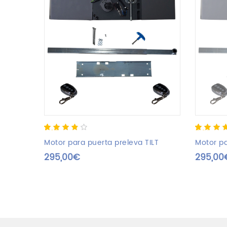
3.67
5
3
out
5.00
5
2
out 
of
based
based o
Motor para puerta preleva TILT
Motor pa
on
custome
295,00
€
295,00
customer
ratings
ratings