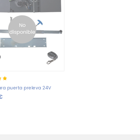
No
disponible
of
n
ra puerta preleva 24V
r
€