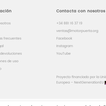
mación
Contacta con nosotros
osotros
+34 881 16 37 19
ventas@motorpuerta.org
as frecuentes
Facebook
gal
Instagram
 devoluciones
YouTube
ones de uso
o
Proyecto financiado por la Uni
Europea – NextGenerationEU