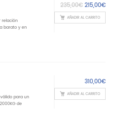
El precio origina
El precio
235,00
€
215,00
€
AÑADIR AL CARRITO
 relación
ra barato y en
310,00
€
AÑADIR AL CARRITO
válido para un
s 2000KG de