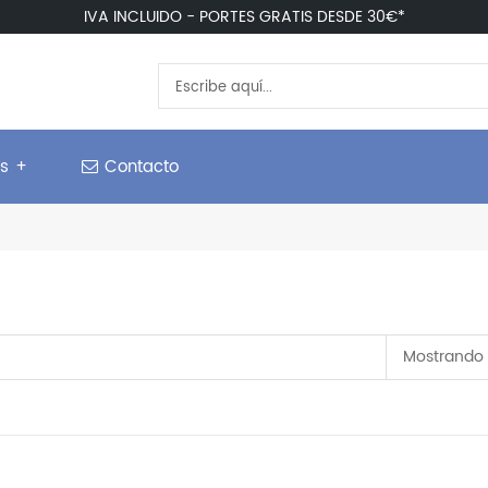
IVA INCLUIDO - PORTES GRATIS DESDE 30€*
os +
Contacto
Mostrando 