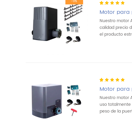
-9%
4.71
5
66
out of
based on
Motor para
customer
ratings
Nuestro motor A
calidad precio 
el producto estre
5.00
5
2
out of
based on
Motor para
customer
ratings
Nuestro motor 
uso totalmente 
peso de la puerta