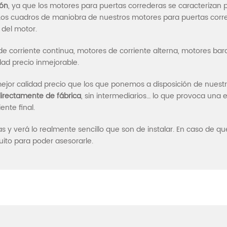
ión
, ya que los motores para puertas correderas se caracterizan 
. Los cuadros de maniobra de nuestros motores para puertas cor
n del motor.
de corriente continua, motores de corriente alterna, motores bara
dad precio inmejorable.
or calidad precio que los que ponemos a disposición de nuestro
irectamente de fábrica
, sin intermediarios… lo que provoca una 
ente final.
 y verá lo realmente sencillo que son de instalar. En caso de qu
uito para poder asesorarle.