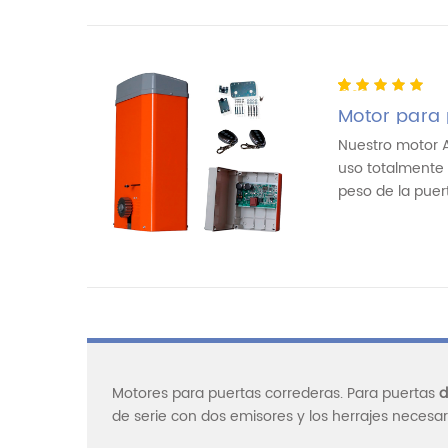
5.00
5
1
out of
based on
Motor para
customer
rating
Nuestro motor 
uso totalmente 
peso de la puerta
Motores para puertas correderas. Para puertas
d
de serie con dos emisores y los herrajes necesari