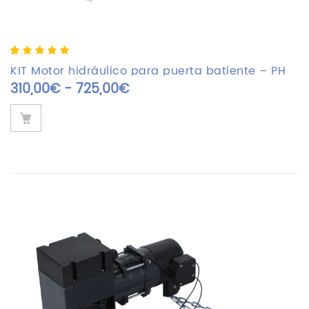
5.00
5
2
out of
based on
KIT Motor hidráulico para puerta batiente – PH
customer
Rango de precios: desde 3
310,00
€
-
725,00
€
ratings