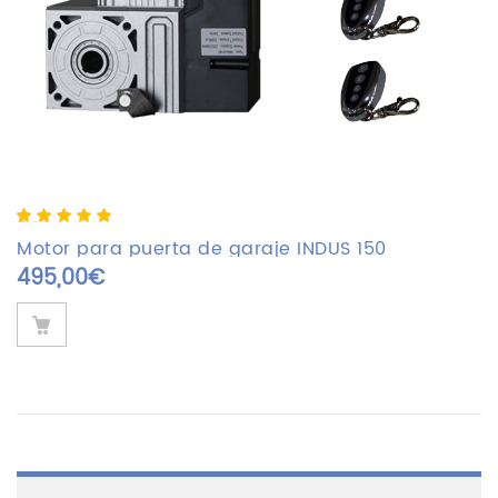
5.00
5
1
out of
based on
Motor para puerta de garaje INDUS 150
customer
495,00
€
rating