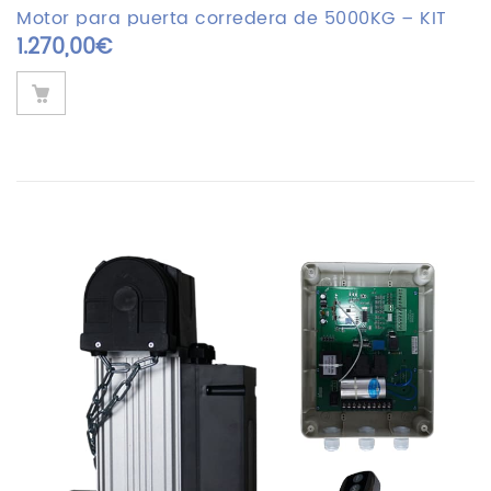
based on
Motor para puerta corredera de 5000KG – KIT
customer
1.270,00
€
AC5000
rating