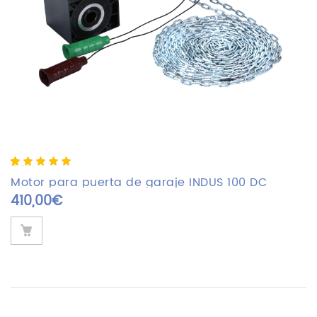
5.00
5
1
out of
based on
Motor para puerta de garaje INDUS 100 DC
customer
410,00
€
rating