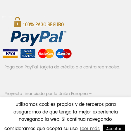
Paga con PayPal, tarjeta de crédito o a contra reembolso.
Proyecto financiado por la Unión Europea –
NextGenerationEU
Utilizamos cookies propias y de terceros para
asegurarnos de que tenga la mejor experiencia
navegando la web. Si continua navegando,
consideramos que acepta su uso.
Leer más
Aceptar
© 2019 MotorPuerta