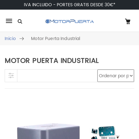
IVA INCLUIDO - PORTES GRATIS DESDE 30€*
Mobile
navigation
Inicio
Motor Puerta Industrial
MOTOR PUERTA INDUSTRIAL
Skip to content