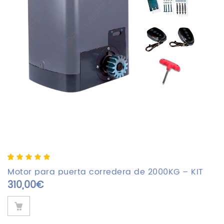
5.00
5
2
out of
based on
Motor para puerta corredera de 2000KG – KIT
customer
310,00
€
AC2000
ratings