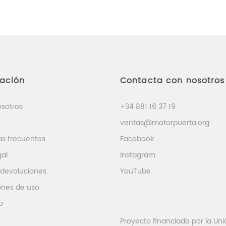
mación
Contacta con nosotros
osotros
+34 881 16 37 19
ventas@motorpuerta.org
as frecuentes
Facebook
gal
Instagram
 devoluciones
YouTube
ones de uso
o
Proyecto financiado por la Uni