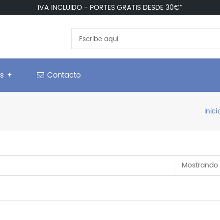
IVA INCLUIDO - PORTES GRATIS DESDE 30€*
os +
Contacto
Inici
Mostrando 