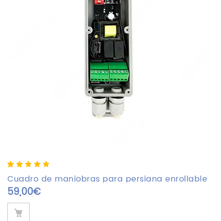
5.00
5
2
out of
based on
Cuadro de maniobras para persiana enrollable
customer
59,00
€
SHUTTER
ratings