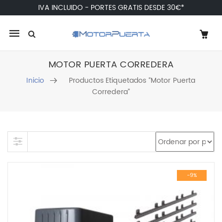
IVA INCLUIDO - PORTES GRATIS DESDE 30€*
Mobile
navigation
MOTOR PUERTA CORREDERA
Inicio
Productos Etiquetados “motor Puerta
Corredera”
Skip to content
-9%