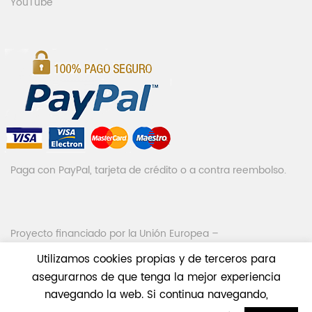
YouTube
Lo recomiendo 100%.
Anónimo
(propietario verificado)
–
08/12/2022
Valorado
con
5
de 5
Gente seria.
Segundo motor que compro y segunda experiencia
positiva
Motor fiable y muy sencillo de instalar.
Paga con PayPal, tarjeta de crédito o a contra reembolso.
Relación calidad-precio inmejorable
Anónimo
(propietario verificado)
–
09/01/2023
Proyecto financiado por la Unión Europea –
NextGenerationEU
Utilizamos cookies propias y de terceros para
Valorado
asegurarnos de que tenga la mejor experiencia
con
5
de 5
El motor tiene muy buena pinta,es bastante silencioso
navegando la web. Si continua navegando,
y muy facil de programar.