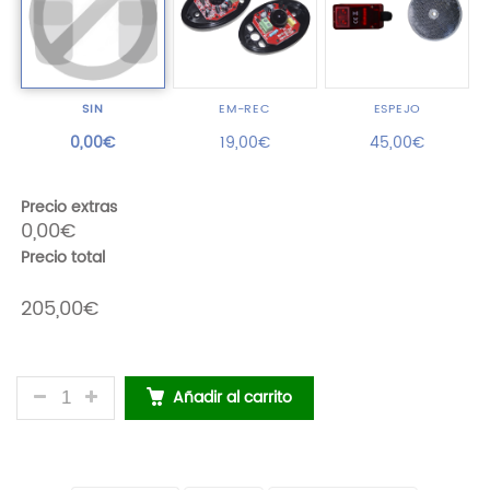
SIN
EM-REC
ESPEJO
0,00€
19,00€
45,00€
Precio extras
0,00€
Precio total
205,00€
MOTOR PARA PUERTA DE GARAJE - COOL 1000 CAN
Añadir al carrito