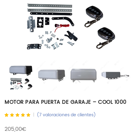
MOTOR PARA PUERTA DE GARAJE – COOL 1000
(
7
valoraciones de clientes)
Valorado
7
con
4.71
de
205,00
€
5 en base a
valoraciones