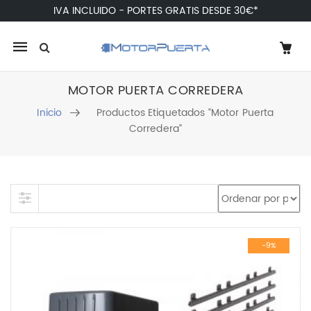
IVA INCLUIDO - PORTES GRATIS DESDE 30€*
Mobile
navigation
MOTOR PUERTA CORREDERA
Inicio
Productos Etiquetados “motor Puerta
Corredera”
Skip to content
-9%