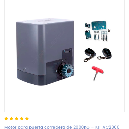
5.00
5
2
out of
based on
Motor para puerta corredera de 2000KG – KIT AC2000