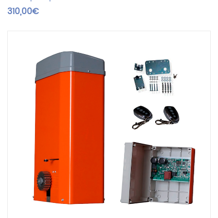
customer
310,00
€
ratings