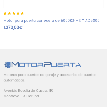
5.00
5
1
out of
based on
Motor para puerta corredera de 5000KG – KIT AC5000
customer
1.270,00
€
rating
Motores para puertas de garaje y accesorios de puertas
automáticas.
Avenida Rosalía de Castro, 110
Montrove - A Coruña