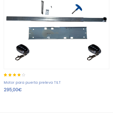
3.67
5
3
out
of
based
Motor para puerta preleva TILT
on
295,00
€
customer
ratings