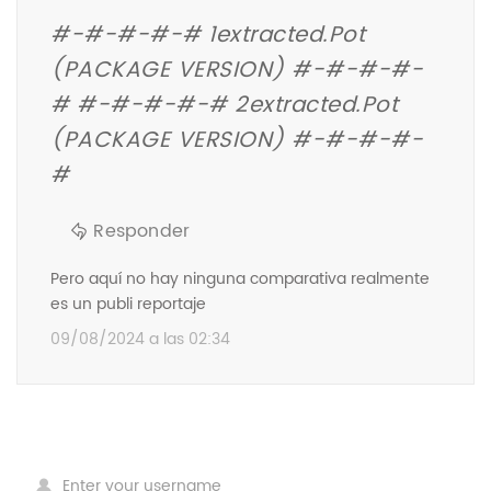
#-#-#-#-# 1extracted.pot
(PACKAGE VERSION) #-#-#-#-
# #-#-#-#-# 2extracted.pot
(PACKAGE VERSION) #-#-#-#-
#
Responder
Pero aquí no hay ninguna comparativa realmente
es un publi reportaje
09/08/2024 a las 02:34
Comparte Tu Opinión
Enter your username