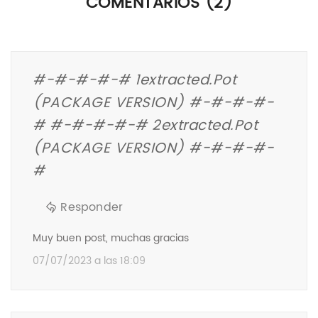
COMENTARIOS (2)
#-#-#-#-# 1extracted.pot
(PACKAGE VERSION) #-#-#-#-
# #-#-#-#-# 2extracted.pot
(PACKAGE VERSION) #-#-#-#-
#
Responder
Muy buen post, muchas gracias
07/07/2023 a las 18:09