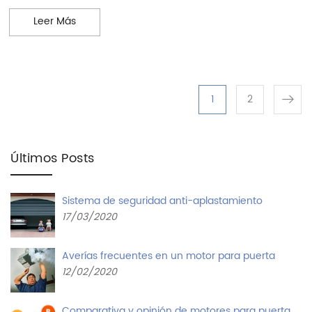
INSTALACION CUADRO MANIOBRAS CORREDERA S
Leer Más
Paginación 
Page
Page
1
2
Últimos Posts
Sistema de seguridad anti-aplastamiento
17/03/2020
Averías frecuentes en un motor para puerta
12/02/2020
Comparativa y opinión de motores para puerta