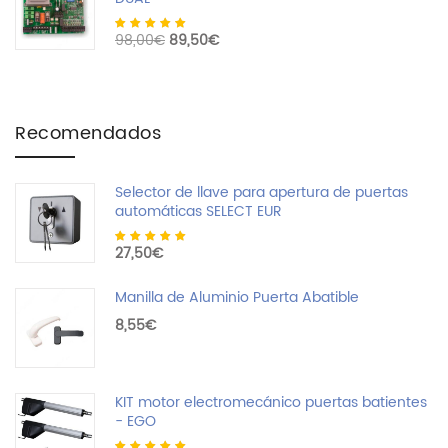
Valorado con
El precio original era: 98,00€.
El precio actual es: 89,50€.
98,00
€
89,50
€
4.55
de 5
Recomendados
Selector de llave para apertura de puertas
automáticas SELECT EUR
Valorado con
27,50
€
5.00
de 5
Manilla de Aluminio Puerta Abatible
8,55
€
KIT motor electromecánico puertas batientes
- EGO