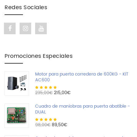
Redes Sociales
Facebook link
Instagram link
Youtube link
Promociones Especiales
Motor para puerta corredera de 600KG - KIT
AC600
Valorado con
El precio original era: 235,00€.
El precio actual es: 215,00€.
235,00
€
215,00
€
4.71
de 5
Cuadro de maniobras para puerta abatible -
DUAL
Valorado con
El precio original era: 98,00€.
El precio actual es: 89,50€.
98,00
€
89,50
€
4.55
de 5