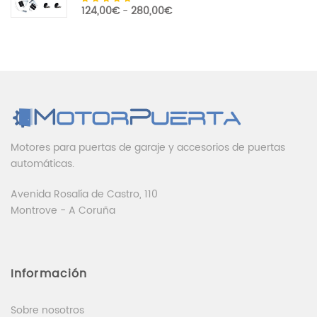
Valorado con
Rango de precios: desde 124
124,00
€
-
280,00
€
5.00
de 5
Motores para puertas de garaje y accesorios de puertas
automáticas.
Avenida Rosalía de Castro, 110
Montrove - A Coruña
Información
Sobre nosotros