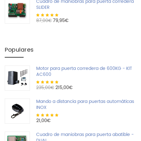
Cuadro de maniobras para puerta corredera
SLIDER
Valorado
El precio original era: 87,00€.
El precio actual es: 79,95€.
87,00
€
79,95
€
con
4.00
de
5
Populares
Motor para puerta corredera de 600KG - KIT
AC600
Valorado con
El precio original era: 235,00€.
El precio actual es: 215,00€.
235,00
€
215,00
€
4.71
de 5
Mando a distancia para puertas automáticas
INOX
Valorado con
21,00
€
5.00
de 5
Cuadro de maniobras para puerta abatible -
DUAL